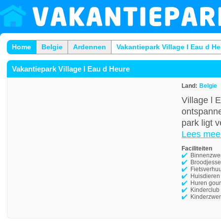
Home
Belgie
Ardennen
Vakantiepark Village l Eau d H
Vakantiepark Village l Eau d Heure
Land:
Belgie
Village l
ontspanne
park ligt 
Lees mee
Faciliteiten
Binnenzw
Broodjesse
Fietsverhu
Huisdieren
Huren gour
Kinderclub
Kinderzwe