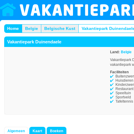
Home
Belgie
Belgische Kust
Vakantiepark Duinendael
Vakantiepark Duinendaele
Land:
Belgie
Vakantiepark D
vakantiepark w
Faciliteiten
Buitenzwe
Huisdieren
Kinderzwe
Restaurant
Speeltuin
Sportveld
Tafeltennis
Algemeen
Kaart
Boeken