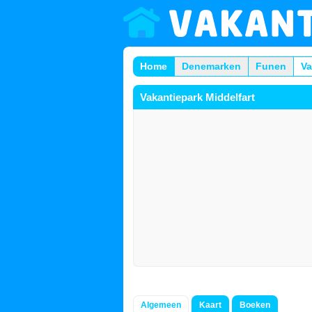
Home
Denemarken
Funen
Va
Vakantiepark Middelfart
Algemeen
Kaart
Boeken