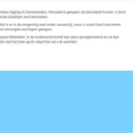
unieke ligging in Denemarken. Het park is gelegen op het eiland Funen. U bent
leuke plaatsjes kunt bezoeken.
Ook is er in de omgeving veel water aanwezig, waar u zowel kunt zwemmen
goed verzorgde woningen gelegen.
ark Middelfart. In de buitenlucht wordt van alles georganiseerd en er kan
e met het hele gezin staat hier op u te wachten.