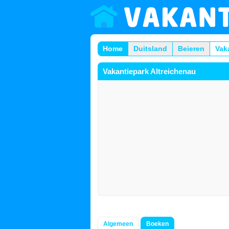
Home
Duitsland
Beieren
Vak
Vakantiepark Altreichenau
Algemeen
Boeken