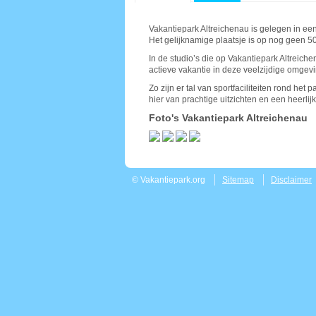
Vakantiepark Altreichenau is gelegen in ee
Het gelijknamige plaatsje is op nog geen 5
In de studio’s die op Vakantiepark Altreiche
actieve vakantie in deze veelzijdige omgevi
Zo zijn er tal van sportfaciliteiten rond he
hier van prachtige uitzichten en een heerlij
Foto's Vakantiepark Altreichenau
© Vakantiepark.org
Sitemap
Disclaimer