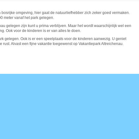
n bosrijke omgeving, hier gaat de natuurliefhebber zich zeker goed vermaken.
00 meter vanaf het park gelegen.
nau gelegen zijn kunt u prima verblijven. Maar het wordt waarschijnlijk wel een
ng. Ook voor de kinderen is er van alles te doen.
t park gelegen. Ook is er een speelplaats voor de kinderen aanwezig. U geniet
ke rust. Alvast een fijne vakantie toegewenst op Vakantiepark Altreichenau.