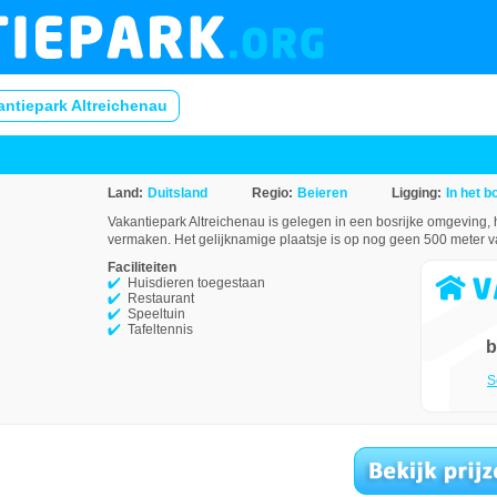
antiepark Altreichenau
Land:
Duitsland
Regio:
Beieren
Ligging:
In het b
Vakantiepark Altreichenau is gelegen in een bosrijke omgeving, 
vermaken. Het gelijknamige plaatsje is op nog geen 500 meter v
Faciliteiten
Huisdieren toegestaan
Restaurant
Speeltuin
Tafeltennis
b
S