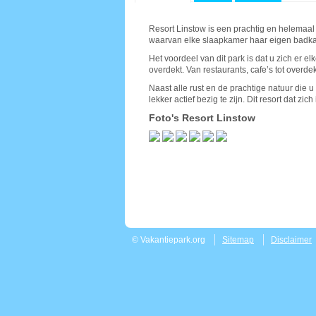
Resort Linstow is een prachtig en helemaal 
waarvan elke slaapkamer haar eigen badkame
Het voordeel van dit park is dat u zich er el
overdekt. Van restaurants, cafe’s tot overd
Naast alle rust en de prachtige natuur die 
lekker actief bezig te zijn. Dit resort dat 
Foto's Resort Linstow
© Vakantiepark.org
Sitemap
Disclaimer