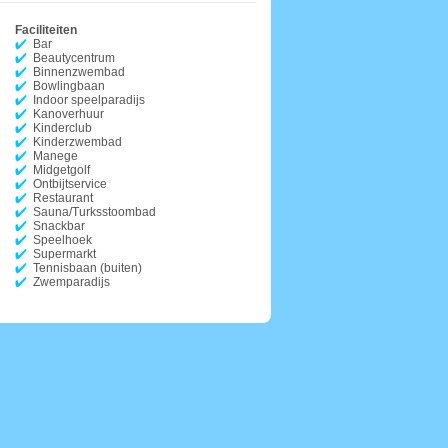
Faciliteiten
Bar
Beautycentrum
Binnenzwembad
Bowlingbaan
Indoor speelparadijs
Kanoverhuur
Kinderclub
Kinderzwembad
Manege
Midgetgolf
Ontbijtservice
Restaurant
Sauna/Turksstoombad
Snackbar
Speelhoek
Supermarkt
Tennisbaan (buiten)
Zwemparadijs