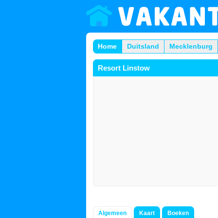
Home
Duitsland
Mecklenburg
Resort Linstow
Algemeen
Kaart
Boeken