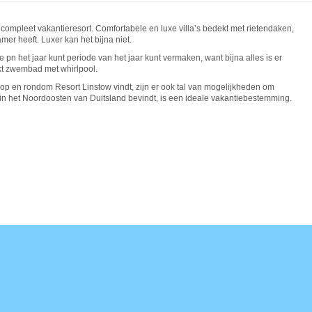
compleet vakantieresort. Comfortabele en luxe villa’s bedekt met rietendaken,
r heeft. Luxer kan het bijna niet.
ke pn het jaar kunt periode van het jaar kunt vermaken, want bijna alles is er
ekt zwembad met whirlpool.
u op en rondom Resort Linstow vindt, zijn er ook tal van mogelijkheden om
zich in het Noordoosten van Duitsland bevindt, is een ideale vakantiebestemming.