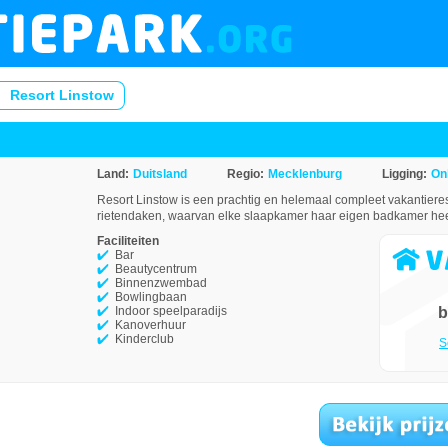
Resort Linstow
Land:
Duitsland
Regio:
Mecklenburg
Ligging:
On
Resort Linstow is een prachtig en helemaal compleet vakantieres
rietendaken, waarvan elke slaapkamer haar eigen badkamer heeft.
Faciliteiten
Bar
Beautycentrum
Binnenzwembad
Bowlingbaan
Indoor speelparadijs
b
Kanoverhuur
Kinderclub
S