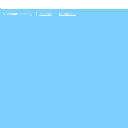
© Vakantiepark.org
Sitemap
Disclaimer