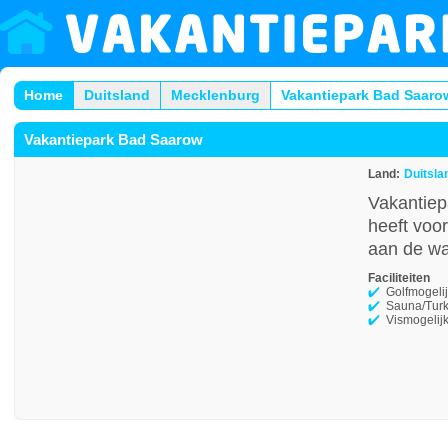
Home
Duitsland
Mecklenburg
Vakantiepark Bad Saaro
Vakantiepark Bad Saarow
Land:
Duitsla
Vakantiep
heeft voor
aan de wat
Faciliteiten
Golfmogeli
Sauna/Tur
Vismogelij