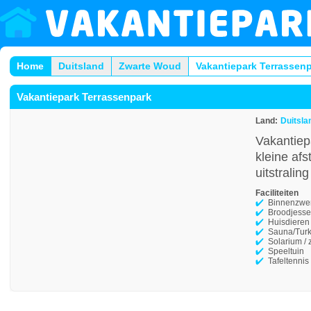
Home
Duitsland
Zwarte Woud
Vakantiepark Terrassen
Vakantiepark Terrassenpark
Land:
Duitsla
Vakantiep
kleine af
uitstralin
Faciliteiten
Binnenzw
Broodjesse
Huisdieren
Sauna/Tur
Solarium /
Speeltuin
Tafeltennis