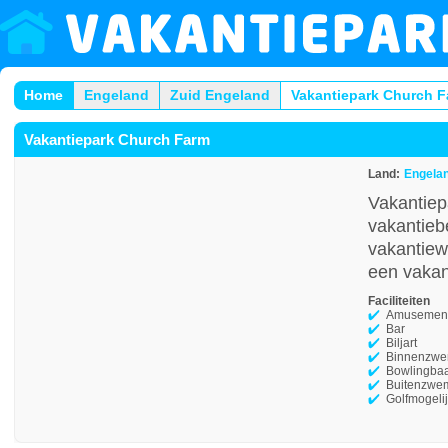
Home
Engeland
Zuid Engeland
Vakantiepark Church 
Vakantiepark Church Farm
Land:
Engela
Vakantiep
vakantieb
vakantiew
een vakant
Faciliteiten
Amusement
Bar
Biljart
Binnenzw
Bowlingba
Buitenzwe
Golfmogeli