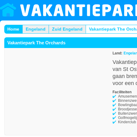
Home
Engeland
Zuid Engeland
Vakantiepark The Orch
Vakantiepark The Orchards
Land:
Engela
Vakantiep
van St Osy
gaan bren
voor een o
Faciliteiten
Amusement
Binnenzw
Bowlingba
Broodjesse
Buitenzwe
Golfmogeli
Kinderclub