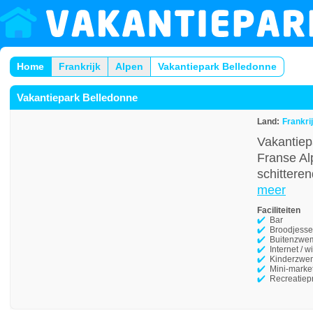
Home
Frankrijk
Alpen
Vakantiepark Belledonne
Vakantiepark Belledonne
Land:
Frankri
Vakantiep
Franse Al
schittere
meer
Faciliteiten
Bar
Broodjesse
Buitenzwe
Internet / wi
Kinderzwe
Mini-marke
Recreatie