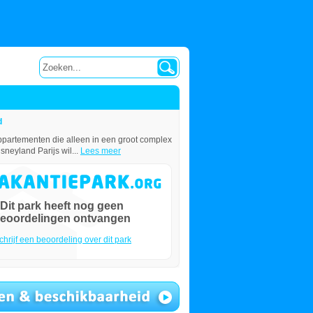
d
appartementen die alleen in een groot complex
neyland Parijs wil...
Lees meer
Dit park heeft nog geen
eoordelingen ontvangen
chrijf een beoordeling over dit park