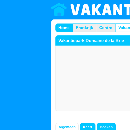
Home
Frankrijk
Centre
Vakan
Vakantiepark Domaine de la Brie
Algemeen
Kaart
Boeken