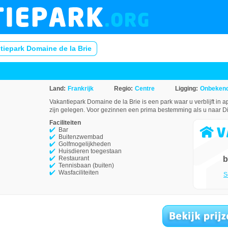
tiepark Domaine de la Brie
Land:
Frankrijk
Regio:
Centre
Ligging:
Onbeken
Vakantiepark Domaine de la Brie is een park waar u verblijft in 
zijn gelegen. Voor gezinnen een prima bestemming als u naar Dis
Faciliteiten
Bar
Buitenzwembad
Golfmogelijkheden
Huisdieren toegestaan
Restaurant
b
Tennisbaan (buiten)
Wasfaciliteiten
S