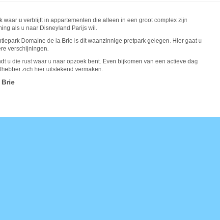
 waar u verblijft in appartementen die alleen in een groot complex zijn
ng als u naar Disneyland Parijs wil.
iepark Domaine de la Brie is dit waanzinnige pretpark gelegen. Hier gaat u
re verschijningen.
ndt u die rust waar u naar opzoek bent. Even bijkomen van een actieve dag
efhebber zich hier uitstekend vermaken.
 Brie