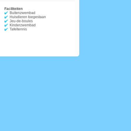
Faciliteiten
Buitenzwembad
Huisdieren toegestaan
Jeu-de-boules
Kinderzwembad
Tafeltennis