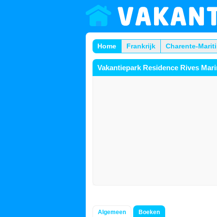
Home
Frankrijk
Charente-Marit
Vakantiepark Residence Rives Mar
Algemeen
Boeken