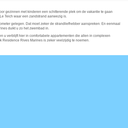
oor gezinnen met kinderen een schitterende plek om de vakantie te gaan
er Le Teich waar een zandstrand aanwezig is.
ilometer gelegen. Dat moet zeker de strandliefhebber aanspreken. En eenmaal
ines duikt u zo het zwembad in.
en u verblijft hier in comfortabele appartementen die allen in complexen
k Residence Rives Marines is zeker veelzijdig te noemen.