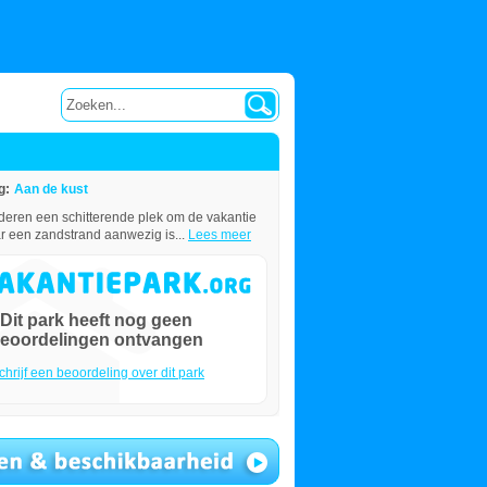
g:
Aan de kust
deren een schitterende plek om de vakantie
aar een zandstrand aanwezig is...
Lees meer
Dit park heeft nog geen
eoordelingen ontvangen
chrijf een beoordeling over dit park