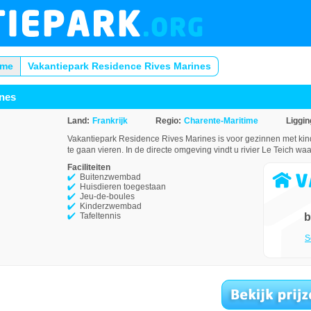
ime
Vakantiepark Residence Rives Marines
ines
Land:
Frankrijk
Regio:
Charente-Maritime
Liggin
Vakantiepark Residence Rives Marines is voor gezinnen met kin
te gaan vieren. In de directe omgeving vindt u rivier Le Teich w
Faciliteiten
Buitenzwembad
Huisdieren toegestaan
Jeu-de-boules
Kinderzwembad
Tafeltennis
b
S