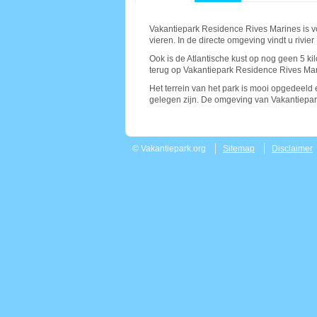
Vakantiepark Residence Rives Marines is v
vieren. In de directe omgeving vindt u rivi
Ook is de Atlantische kust op nog geen 5 k
terug op Vakantiepark Residence Rives Mar
Het terrein van het park is mooi opgedeeld 
gelegen zijn. De omgeving van Vakantiepar
© Vakantiepark.org
Sitemap
Disclaimer