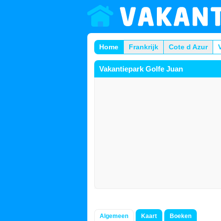
Home
Frankrijk
Cote d Azur
Vakantiepark Golfe Juan
Algemeen
Kaart
Boeken