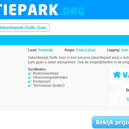
Vakantiepark Golfe Juan
Land:
Frankrijk
Regio:
Cote d Azur
Ligging:
Aan 
Vakantiepark Golfe Juan is een luxueus vakantiepark waar u echt 
park gaan u zeker aanspreken. Ook de mogelijkheden in de omge
Faciliteiten
Buitenzwembad
Fitnessmogelijkheden
Restaurant
Tennisbaan (buiten)
b
S