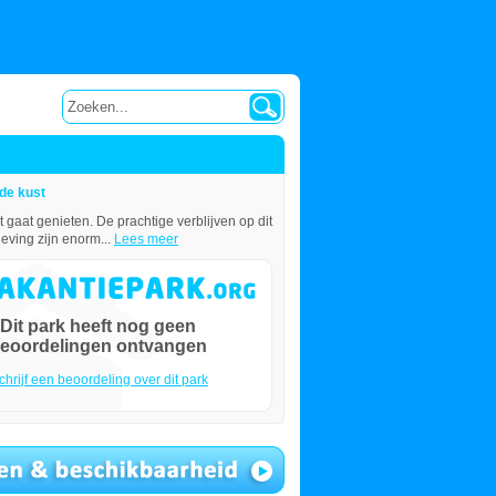
de kust
gaat genieten. De prachtige verblijven op dit
ving zijn enorm...
Lees meer
Dit park heeft nog geen
eoordelingen ontvangen
chrijf een beoordeling over dit park