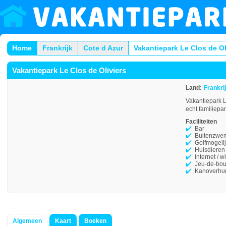
Home
Frankrijk
Cote d Azur
Vakantiepark Le Clos de Ol
Vakantiepark Le Clos de Oliviers
Land:
Frankri
Vakantiepark L
echt familiepa
Faciliteiten
Bar
Buitenzwe
Golfmogeli
Huisdieren
Internet / wi
Jeu-de-bou
Kanoverhu
Algemeen
Kaart
Boeken