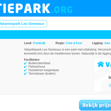
Vakantiepark Les Gemeaux
Land:
Frankrijk
Regio:
Cote d Azur
Ligging:
Aan 
Vakantiepark Les Gemeaux is een park met uitstraling. Het prach
kenmerkt zich door de mediterrane tuinen. Natuurlijk is de ligging
Faciliteiten
Buitenzwembad
Fietsverhuur
Huisdieren toegestaan
Tennisbaan (buiten)
b
S