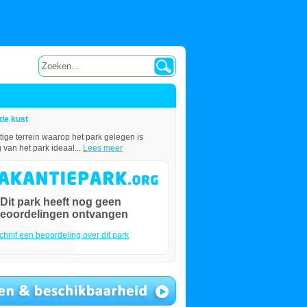
de kust
tige terrein waarop het park gelegen is
 van het park ideaal...
Lees meer
Dit park heeft nog geen
eoordelingen ontvangen
chrijf een beoordeling over dit park