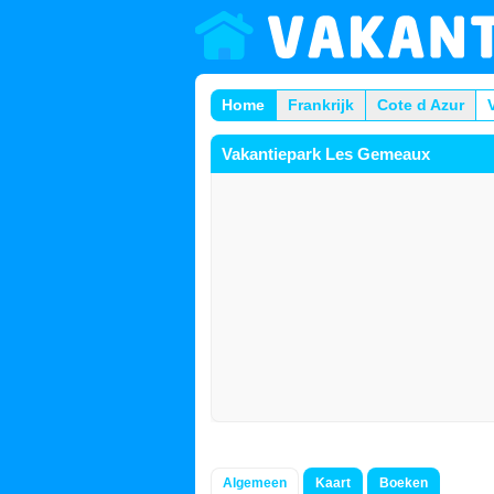
Home
Frankrijk
Cote d Azur
Vakantiepark Les Gemeaux
Algemeen
Kaart
Boeken