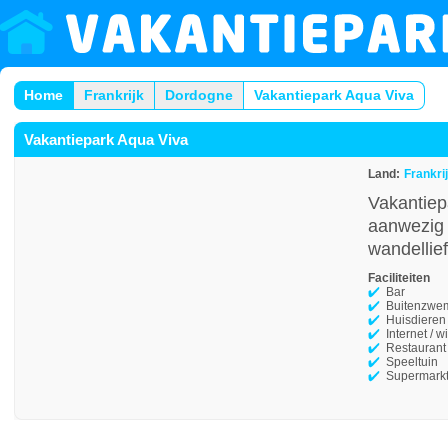
Home
Frankrijk
Dordogne
Vakantiepark Aqua Viva
Vakantiepark Aqua Viva
Land:
Frankri
Vakantiep
aanwezig i
wandellie
Faciliteiten
Bar
Buitenzwe
Huisdieren
Internet / wi
Restaurant
Speeltuin
Supermark