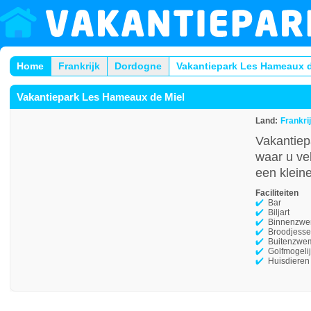
Home
Frankrijk
Dordogne
Vakantiepark Les Hameaux d
Vakantiepark Les Hameaux de Miel
Land:
Frankri
Vakantiep
waar u vel
een klein
Faciliteiten
Bar
Biljart
Binnenzw
Broodjesse
Buitenzwe
Golfmogeli
Huisdieren