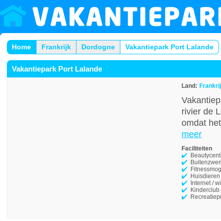
Home
Frankrijk
Dordogne
Vakantiepark Port Lalande
Vakantiepark Port Lalande
Land:
Frankri
Vakantiep
rivier de 
omdat het 
meer
Faciliteiten
Beautycen
Buitenzwe
Fitnessmog
Huisdieren
Internet / wi
Kinderclub
Recreatie