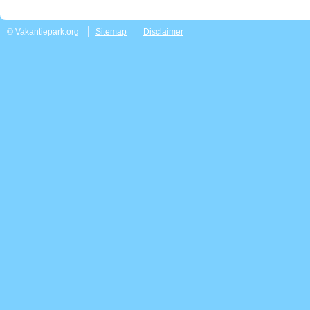
© Vakantiepark.org
Sitemap
Disclaimer