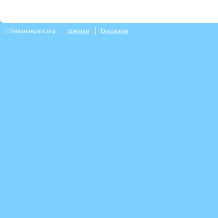
© Vakantiepark.org
Sitemap
Disclaimer