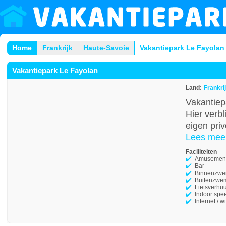
Home
Frankrijk
Haute-Savoie
Vakantiepark Le Fayolan
Vakantiepark Le Fayolan
Land:
Frankri
Vakantiep
Hier verbl
eigen priv
Lees mee
Faciliteiten
Amusement
Bar
Binnenzw
Buitenzwe
Fietsverhu
Indoor spee
Internet / wi