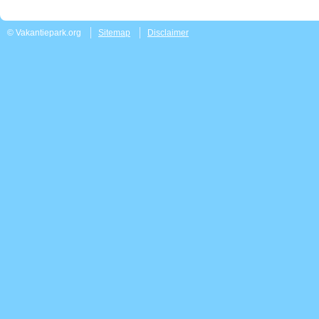
© Vakantiepark.org
Sitemap
Disclaimer