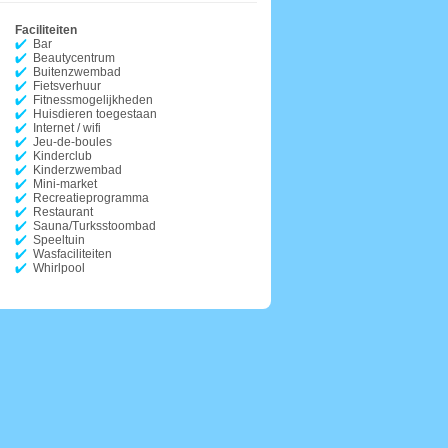
Faciliteiten
Bar
Beautycentrum
Buitenzwembad
Fietsverhuur
Fitnessmogelijkheden
Huisdieren toegestaan
Internet / wifi
Jeu-de-boules
Kinderclub
Kinderzwembad
Mini-market
Recreatieprogramma
Restaurant
Sauna/Turksstoombad
Speeltuin
Wasfaciliteiten
Whirlpool