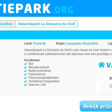
ssillon
Vakantiepark Le Domaine du Golf
Land:
Frankrijk
Regio:
Languedoc-Roussillon
Li
Vakantiepark Le Domaine du Golf is een nieuw en zeer modern vaka
in schitterende vakantiehuizen die allemaal over een prachtige i
Faciliteiten
Bar
Beautycentrum
Buitenzwembad
Fietsverhuur
Fitnessmogelijkheden
b
Huisdieren toegestaan
Internet / wifi
S