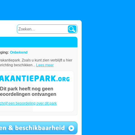
gging:
Onbekend
ntiepark. Zoals u kunt zien verblijft u hier
nrichting beschikken...
Lees meer
Dit park heeft nog geen
eoordelingen ontvangen
chrijf een beoordeling over dit park