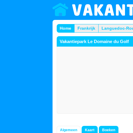
Home
Frankrijk
Languedoc-Rou
Vakantiepark Le Domaine du Golf
Algemeen
Kaart
Boeken