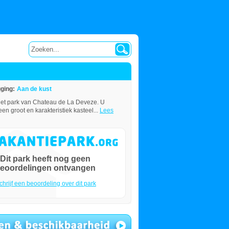
gging:
Aan de kust
 het park van Chateau de La Deveze. U
een groot en karakteristiek kasteel...
Lees
Dit park heeft nog geen
eoordelingen ontvangen
chrijf een beoordeling over dit park