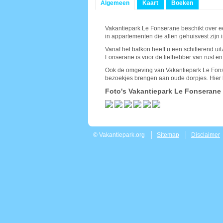
Algemeen
Kaart
Boeken
Vakantiepark Le Fonserane beschikt over een
in appartementen die allen gehuisvest zijn i
Vanaf het balkon heeft u een schitterend uitz
Fonserane is voor de liefhebber van rust en
Ook de omgeving van Vakantiepark Le Fonse
bezoekjes brengen aan oude dorpjes. Hier 
Foto's Vakantiepark Le Fonserane
© Vakantiepark.org
Sitemap
Disclaimer