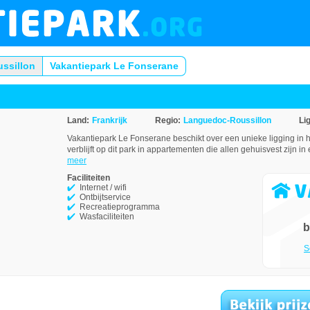
ssillon
Vakantiepark Le Fonserane
Land:
Frankrijk
Regio:
Languedoc-Roussillon
Li
Vakantiepark Le Fonserane beschikt over een unieke ligging in
verblijft op dit park in appartementen die allen gehuisvest zijn in 
meer
Faciliteiten
Internet / wifi
Ontbijtservice
Recreatieprogramma
Wasfaciliteiten
b
S