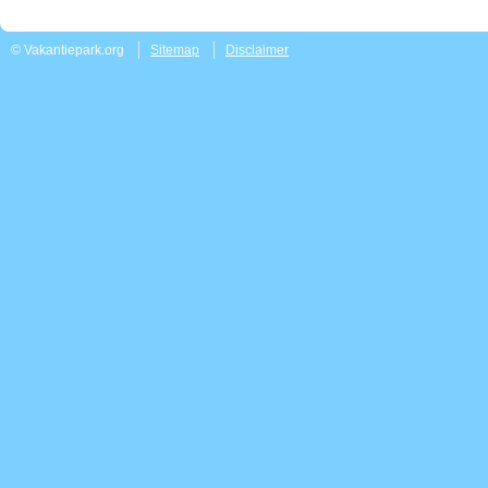
© Vakantiepark.org
Sitemap
Disclaimer