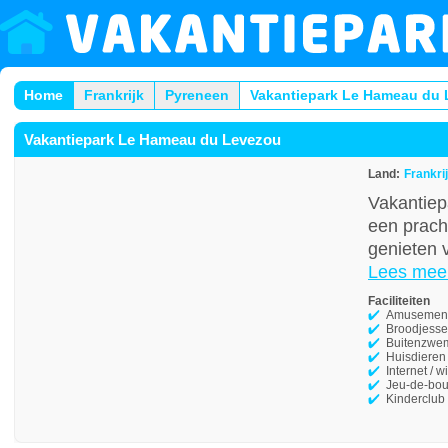
Home
Frankrijk
Pyreneen
Vakantiepark Le Hameau du
Vakantiepark Le Hameau du Levezou
Land:
Frankri
Vakantiep
een prach
genieten v
Lees mee
Faciliteiten
Amusement
Broodjesse
Buitenzwe
Huisdieren
Internet / wi
Jeu-de-bou
Kinderclub