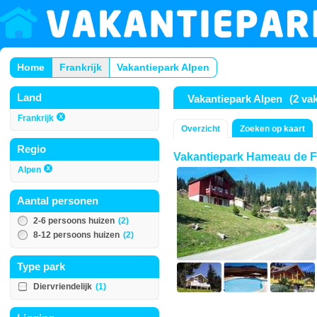
Home
Frankrijk
Vakantiepark Alpen
Land
Vakantiepark Alpen
(2 va
Frankrijk
Overzicht
Zoeken op kaart
Regio
Vakantiepark Hameau de F
Alpen
Aantal personen
2-6 persoons huizen
(2)
8-12 persoons huizen
(2)
Type park
Diervriendelijk
(1)