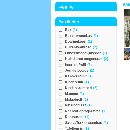
Vak
Ligging
Faciliteiten
Bar
(1)
Binnenzwembad
(1)
Bowlingbaan
(1)
Buitenzwembad
(2)
Fitnessmogelijkheden
(1)
Huisdieren toegestaan
(2)
Internet / wifi
(2)
Jeu-de-boules
(1)
Kanoverhuur
(1)
Kinderclub
(1)
Kinderzwembad
(2)
Manege
(1)
Midgetgolf
(1)
Pinautomaat
(1)
Recreatieprogramma
(1)
Restaurant
(1)
Sauna/Turksstoombad
(1)
Tafeltennis
(1)