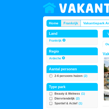
Home
Frankrijk
Vakantiepark A
Land
Frankrijk
Ov
Regio
Vak
Ardeche
Aantal personen
2-6 persoons huizen
(2)
Type park
Beauty & Welness
(1)
Diervriendelijk
(2)
Sportief & Actief
(1)