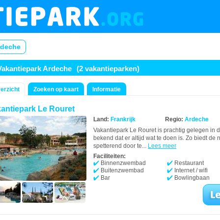
rdeche
Vakantiepark Ardeche
(2 vakantieparken)
erzicht
Zoeken op kaart
Informatie
antiepark Le Rouret
Land:
Frankrijk
Regio:
Ardeche
Vakantiepark Le Rouret is prachtig gelegen in
bekend dat er altijd wat te doen is. Zo biedt d
spetterend door te...
Lees meer
Faciliteiten:
Binnenzwembad
Restaurant
Buitenzwembad
Internet / wifi
Bar
Bowlingbaan