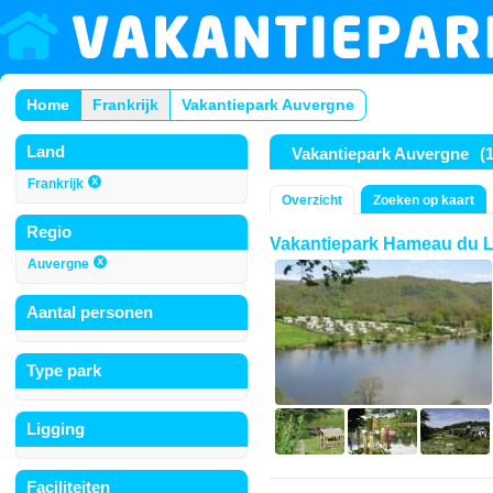
Home
Frankrijk
Vakantiepark Auvergne
Land
Vakantiepark Auvergne
(
Frankrijk
Overzicht
Zoeken op kaart
Regio
Vakantiepark Hameau du L
Auvergne
Aantal personen
Type park
Ligging
Faciliteiten