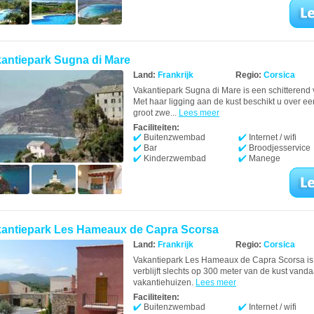
antiepark Sugna di Mare
Land:
Frankrijk
Regio:
Corsica
Vakantiepark Sugna di Mare is een schitterend 
Met haar ligging aan de kust beschikt u over ee
groot zwe...
Lees meer
Faciliteiten:
Buitenzwembad
Internet / wifi
Bar
Broodjesservice
Kinderzwembad
Manege
antiepark Les Hameaux de Capra Scorsa
Land:
Frankrijk
Regio:
Corsica
Vakantiepark Les Hameaux de Capra Scorsa is e
verblijft slechts op 300 meter van de kust vandaa
vakantiehuizen.
Lees meer
Faciliteiten:
Buitenzwembad
Internet / wifi