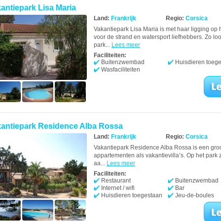
antiepark Lisa Maria
Land:
Frankrijk
Regio:
Corsica
Vakantiepark Lisa Maria is met haar ligging o
voor de strand en watersport liefhebbers. Zo loo
park...
Lees meer
Faciliteiten:
Buitenzwembad
Huisdieren toeg
Wasfaciliteiten
antiepark Residence Alba Rossa
Land:
Frankrijk
Regio:
Corsica
Vakantiepark Residence Alba Rossa is een groot
appartementen als vakantievilla’s. Op het park ze
aa...
Lees meer
Faciliteiten:
Restaurant
Buitenzwembad
Internet / wifi
Bar
Huisdieren toegestaan
Jeu-de-boules