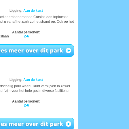
Ligging:
Aan de kust
p het adembenemende Corsica een toplocatie
pt u vanaf het park zo het strand op. Ook op het
Aantal personen:
estaan
2-6
Ligging:
Aan de kust
schalig park waar u kunt verblijven in zowel
lf zijn voor het hele gezin diverse faciliteiten
Aantal personen:
2-6