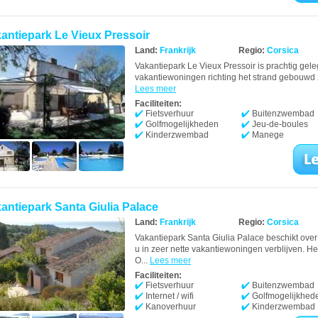
antiepark Le Vieux Pressoir
Land:
Frankrijk
Regio:
Corsica
Vakantiepark Le Vieux Pressoir is prachtig gele
vakantiewoningen richting het strand gebouwd zo
Lees meer
Faciliteiten:
Fietsverhuur
Buitenzwembad
Golfmogelijkheden
Jeu-de-boules
Kinderzwembad
Manege
antiepark Santa Giulia Palace
Land:
Frankrijk
Regio:
Corsica
Vakantiepark Santa Giulia Palace beschikt over 
u in zeer nette vakantiewoningen verblijven. He
O...
Lees meer
Faciliteiten:
Fietsverhuur
Buitenzwembad
Internet / wifi
Golfmogelijkhed
Kanoverhuur
Kinderzwembad