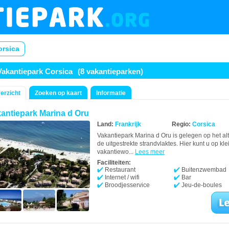
orsica
Vakantiepark Corsica
(8 vakantieparken)
erzicht
Zoeken op kaart
Informatie
antiepark Marina d Oru
Land:
Frankrijk
Regio:
Corsica
Vakantiepark Marina d Oru is gelegen op het al
de uitgestrekte strandvlaktes. Hier kunt u op kle
vakantiewo...
Lees meer
Faciliteiten:
Restaurant
Buitenzwembad
Internet / wifi
Bar
Broodjesservice
Jeu-de-boules