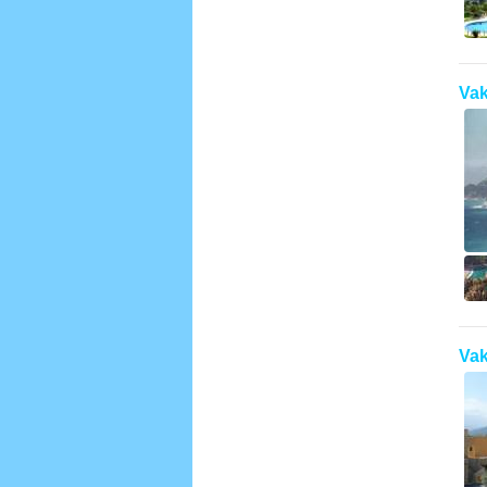
Vak
Vak