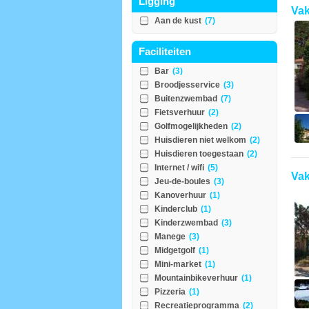
Ligging
Vak
Aan de kust
(7)
Faciliteiten
Bar
(3)
Broodjesservice
(3)
Buitenzwembad
(7)
Fietsverhuur
(2)
Golfmogelijkheden
(2)
Huisdieren niet welkom
(2)
Huisdieren toegestaan
(2)
Internet / wifi
(5)
Vak
Jeu-de-boules
(3)
Kanoverhuur
(1)
Kinderclub
(1)
Kinderzwembad
(3)
Manege
(3)
Midgetgolf
(1)
Mini-market
(1)
Mountainbikeverhuur
(1)
Pizzeria
(1)
Recreatieprogramma
(2)