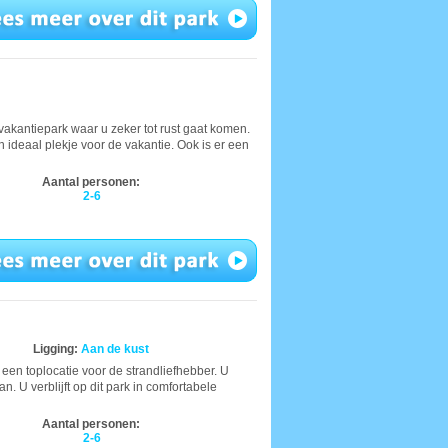
vakantiepark waar u zeker tot rust gaat komen.
n ideaal plekje voor de vakantie. Ook is er een
Aantal personen:
2-6
Ligging:
Aan de kust
en toplocatie voor de strandliefhebber. U
n. U verblijft op dit park in comfortabele
Aantal personen:
2-6