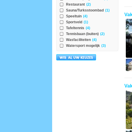
Restaurant
(2)
Sauna/Turksstoombad
(1)
Vak
Speeltuin
(4)
Sportveld
(1)
Tafeltennis
(4)
Tennisbaan (buiten)
(2)
Wasfaciliteiten
(4)
Watersport mogelijk
(3)
Vak