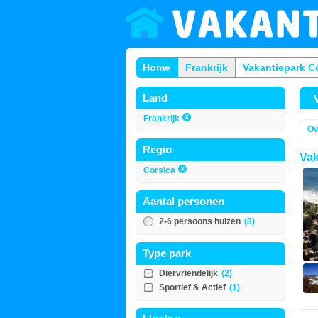
Home
Frankrijk
Vakantiepark C
Land
Frankrijk
Ov
Regio
Vak
Corsica
Aantal personen
2-6 persoons huizen
(8)
Type park
Diervriendelijk
(2)
Sportief & Actief
(1)