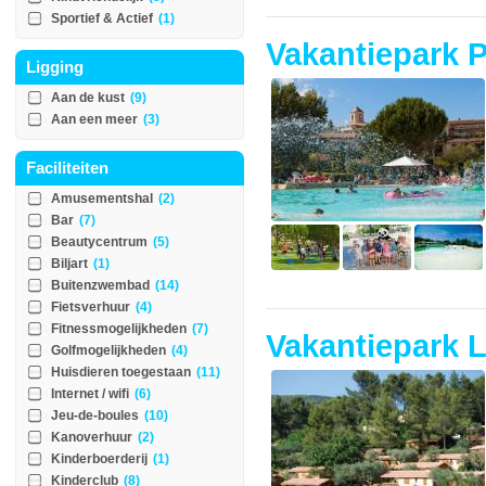
Sportief & Actief
(1)
Vakantiepark 
Ligging
Aan de kust
(9)
Aan een meer
(3)
Faciliteiten
Amusementshal
(2)
Bar
(7)
Beautycentrum
(5)
Biljart
(1)
Buitenzwembad
(14)
Fietsverhuur
(4)
Fitnessmogelijkheden
(7)
Vakantiepark 
Golfmogelijkheden
(4)
Huisdieren toegestaan
(11)
Internet / wifi
(6)
Jeu-de-boules
(10)
Kanoverhuur
(2)
Kinderboerderij
(1)
Kinderclub
(8)