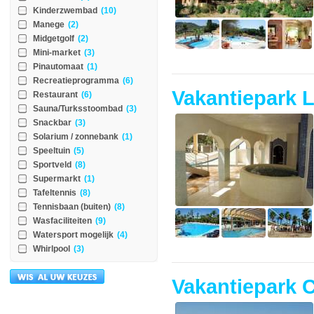
Kinderzwembad
(10)
Manege
(2)
Midgetgolf
(2)
Mini-market
(3)
Pinautomaat
(1)
Recreatieprogramma
(6)
Vakantiepark 
Restaurant
(6)
Sauna/Turksstoombad
(3)
Snackbar
(3)
Solarium / zonnebank
(1)
Speeltuin
(5)
Sportveld
(8)
Supermarkt
(1)
Tafeltennis
(8)
Tennisbaan (buiten)
(8)
Wasfaciliteiten
(9)
Watersport mogelijk
(4)
Whirlpool
(3)
Vakantiepark 