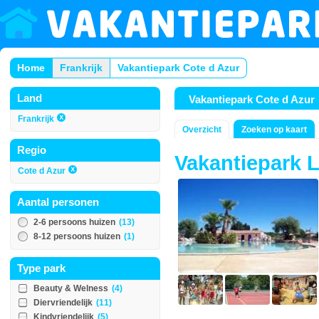
Home
Frankrijk
Vakantiepark Cote d Azur
Land
Vakantiepark Cote d Azur
Frankrijk
Overzicht
Zoeken op kaart
Regio
Vakantiepark L
Cote d Azur
Aantal personen
2-6 persoons huizen
(13)
8-12 persoons huizen
(1)
Type park
Beauty & Welness
(4)
Diervriendelijk
(11)
Kindvriendelijk
(5)