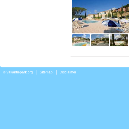
© Vakantiepark.org
Sitemap
Disclaimer