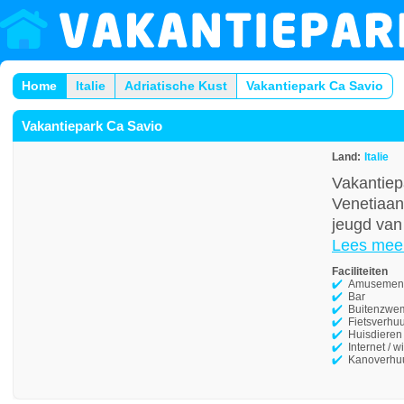
Home
Italie
Adriatische Kust
Vakantiepark Ca Savio
Vakantiepark Ca Savio
Land:
Italie
Vakantiep
Venetiaans
jeugd van 
Lees mee
Faciliteiten
Amusement
Bar
Buitenzwe
Fietsverhu
Huisdieren
Internet / wi
Kanoverhu