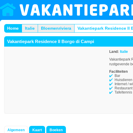
Home
Italie
Bloemenriviera
Vakantiepark Residence Il 
Vakantiepark Residence Il Borgo di Campi
Land:
Italie
Vakantiepark R
rustgevende be
Faciliteiten
Bar
Huisdieren
Internet / wi
Restaurant
Tafeltennis
Algemeen
Kaart
Boeken