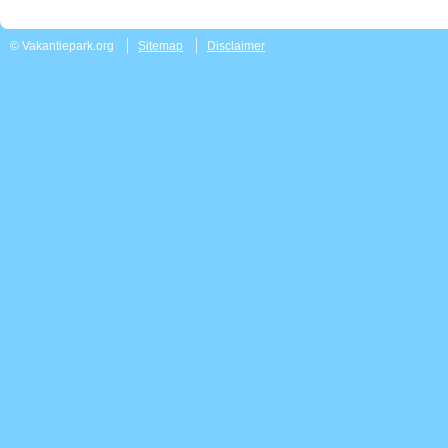
© Vakantiepark.org
Sitemap
Disclaimer