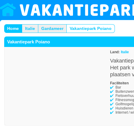
Home
Italie
Gardameer
Vakantiepark Poiano
Vakantiepark Poiano
Land:
Italie
Vakantiep
Het park 
plaatsen v
Faciliteiten
Bar
Buitenzwe
Fietsverhu
Fitnessmog
Golfmogeli
Huisdieren
Internet / wi