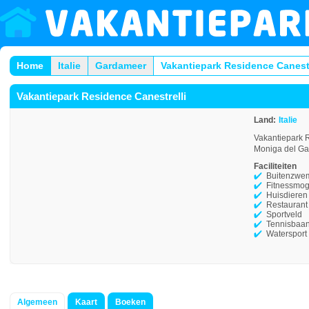
Home
Italie
Gardameer
Vakantiepark Residence Canestr
Vakantiepark Residence Canestrelli
Land:
Italie
Vakantiepark R
Moniga del Gar
Faciliteiten
Buitenzwe
Fitnessmog
Huisdieren
Restaurant
Sportveld
Tennisbaan
Watersport
Algemeen
Kaart
Boeken