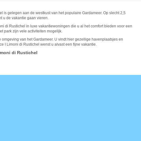
el is gelegen aan de westkust van het populaire Gardameer. Op slecht 2,5
t u de vakantie gaan vieren.
oni di Rustichel in luxe vakantiewoningen die u al het comfort bieden voor een
park zijn vele activiteiten mogelijk.
e omgeving van het Gardameer. U vindt hier gezellige havenplaatsjes en
 I Limoni di Rustichel wenst u alvast een fijne vakantie.
imoni di Rustichel