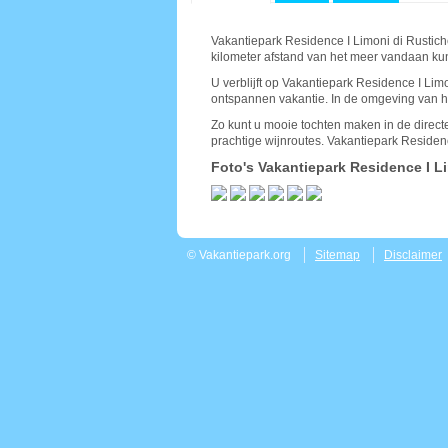
Vakantiepark Residence I Limoni di Rustich
kilometer afstand van het meer vandaan kun
U verblijft op Vakantiepark Residence I Lim
ontspannen vakantie. In de omgeving van het 
Zo kunt u mooie tochten maken in de direct
prachtige wijnroutes. Vakantiepark Residence
Foto's Vakantiepark Residence I L
© Vakantiepark.org
Sitemap
Disclaimer