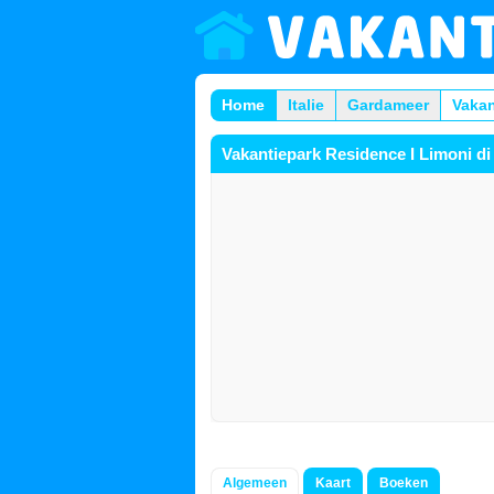
Home
Italie
Gardameer
Vakan
Vakantiepark Residence I Limoni di
Algemeen
Kaart
Boeken