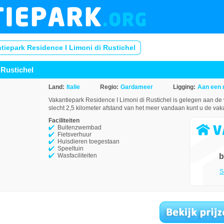
tiepark Residence I Limoni di Rustichel
 Rustichel
Land:
Italie
Regio:
Gardameer
Ligging:
Aan een
Vakantiepark Residence I Limoni di Rustichel is gelegen aan de
slecht 2,5 kilometer afstand van het meer vandaan kunt u de vaka
Faciliteiten
Buitenzwembad
Fietsverhuur
Huisdieren toegestaan
Speeltuin
Wasfaciliteiten
b
S