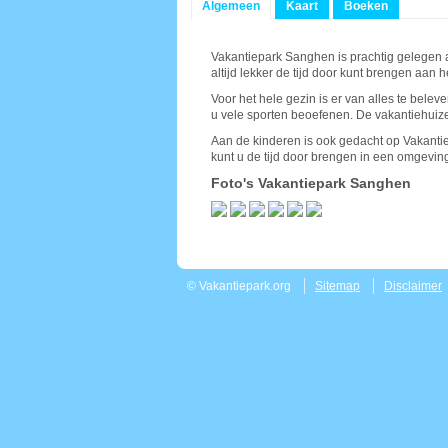
Algemeen
Kaart
Boeken
Vakantiepark Sanghen is prachtig gelegen a
altijd lekker de tijd door kunt brengen aan 
Voor het hele gezin is er van alles te bel
u vele sporten beoefenen. De vakantiehuizen
Aan de kinderen is ook gedacht op Vakanti
kunt u de tijd door brengen in een omgeving
Foto's Vakantiepark Sanghen
© Vakantiepark.org
Sitemap
Disclaimer