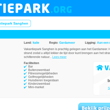
ntiepark Sanghen
Land:
Italie
Regio:
Gardameer
Ligging:
Aan een
Vakantiepark Sanghen is prachtig gelegen aan het Gardameer. H
strand zodat u altijd lekker de tijd door kunt brengen aan het str
schitterende natuur...
Lees meer
Faciliteiten
Bar
Buitenzwembad
Fitnessmogelijkheden
Golfmogelijkheden
Huisdieren toegestaan
b
Kinderzwembad
Mini-market
S