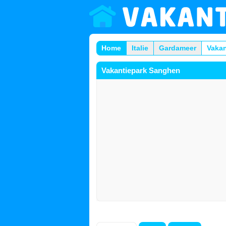
Home
Italie
Gardameer
Vaka
Vakantiepark Sanghen