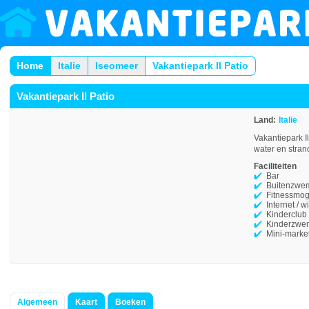
Home
Italie
Iseomeer
Vakantiepark Il Patio
Vakantiepark Il Patio
Land:
Italie
Vakantiepark Il
water en stran
Faciliteiten
Bar
Buitenzwe
Fitnessmog
Internet / wi
Kinderclub
Kinderzwe
Mini-marke
Algemeen
Kaart
Boeken