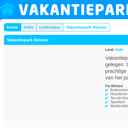
Home
Italie
Ledromeer
Vakantiepark Alessio
Vakantiepark Alessio
Land:
Italie
Vakantiepa
gelegen. D
prachtige
van het p
Faciliteiten
Buitenzwe
Huisdieren
Jeu-de-bou
Speeltuin
Wasfacilite