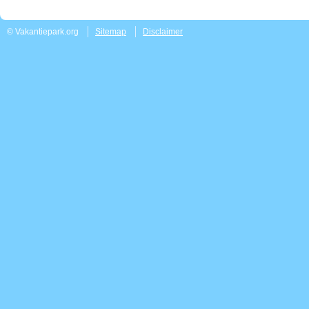
© Vakantiepark.org
Sitemap
Disclaimer