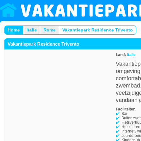
Home
Italie
Rome
Vakantiepark Residence Trivento
Vakantiepark Residence Trivento
Land:
Italie
Vakantiepa
omgeving e
comfortab
zwembad. 
veelzijdig
vandaan g
Faciliteiten
Bar
Buitenzwe
Fietsverhu
Huisdieren
Internet / wi
Jeu-de-bou
Kinderclub