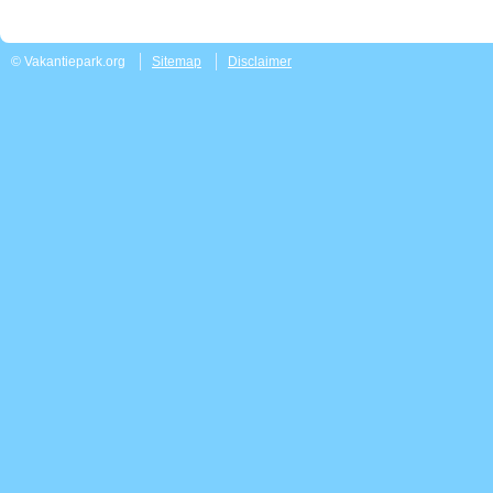
© Vakantiepark.org
Sitemap
Disclaimer