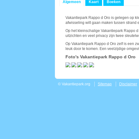
Algemeen
Kaart
Boeken
Vakantiepark Rappo d Oro is gelegen op kle
afwisseling wilt gaan maken tussen strand
Op het kleinschalige Vakantiepark Rappo d O
uitzichten en veel privacy zijn twee sleutelwo
Op Vakantiepark Rappo d Oro zelf is een z
leuk door te komen. Een veelzijdige omgevi
Foto's Vakantiepark Rappo d Oro
© Vakantiepark.org
Sitemap
Disclaimer