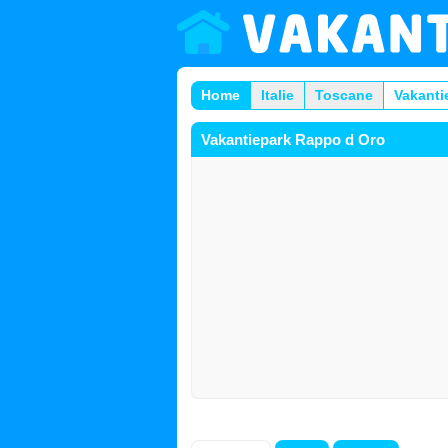
Home
Italie
Toscane
Vakanti
Vakantiepark Rappo d Oro