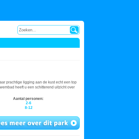
ar prachtige ligging aan de kust echt een top
wembad heeft u een schitterend uitzicht over
Aantal personen:
2-6
8-12