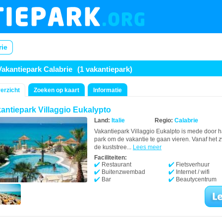
rie
Vakantiepark Calabrie
(1 vakantiepark)
erzicht
Zoeken op kaart
Informatie
antiepark Villaggio Eukalypto
Land:
Italie
Regio:
Calabrie
Vakantiepark Villaggio Eukalpto is mede door ha
park om de vakantie te gaan vieren. Vanaf het z
de kuststree...
Lees meer
Faciliteiten:
Restaurant
Fietsverhuur
Buitenzwembad
Internet / wifi
Bar
Beautycentrum