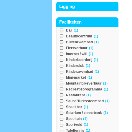
Ligging
Faciliteiten
Bar
(1)
Beautycentrum
(1)
Buitenzwembad
(1)
Fietsverhuur
(1)
Internet / wifi
(1)
Kinderboerderij
(1)
Kinderclub
(1)
Kinderzwembad
(1)
Mini-market
(1)
Mountainbikeverhuur
(1)
Recreatieprogramma
(1)
Restaurant
(1)
Sauna/Turksstoombad
(1)
Snackbar
(1)
Solarium / zonnebank
(1)
Speeltuin
(1)
Sportveld
(1)
Tafeltennis
(1)