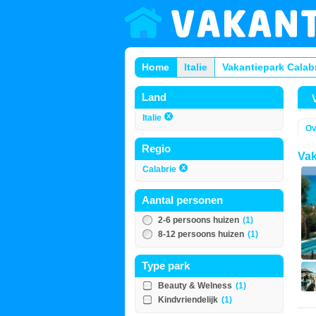
Home
Italie
Vakantiepark Calab
Land
Italie
Ov
Regio
Vak
Calabrie
Aantal personen
2-6 persoons huizen
(1)
8-12 persoons huizen
(1)
Type park
Beauty & Welness
(1)
Kindvriendelijk
(1)