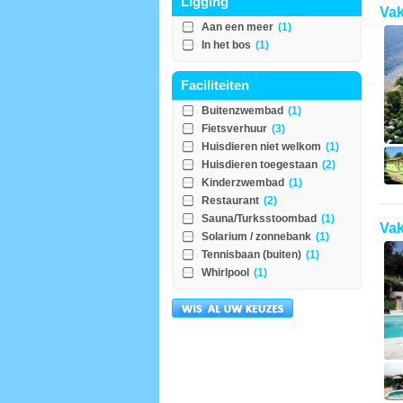
Ligging
Vak
Aan een meer
(1)
In het bos
(1)
Faciliteiten
Buitenzwembad
(1)
Fietsverhuur
(3)
Huisdieren niet welkom
(1)
Huisdieren toegestaan
(2)
Kinderzwembad
(1)
Restaurant
(2)
Sauna/Turksstoombad
(1)
Vak
Solarium / zonnebank
(1)
Tennisbaan (buiten)
(1)
Whirlpool
(1)