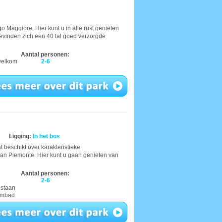
o Maggiore. Hier kunt u in alle rust genieten
bevinden zich een 40 tal goed verzorgde
Aantal personen:
 welkom
2-6
Ligging:
In het bos
 beschikt over karakteristieke
an Piemonte. Hier kunt u gaan genieten van
Aantal personen:
2-6
estaan
ombad