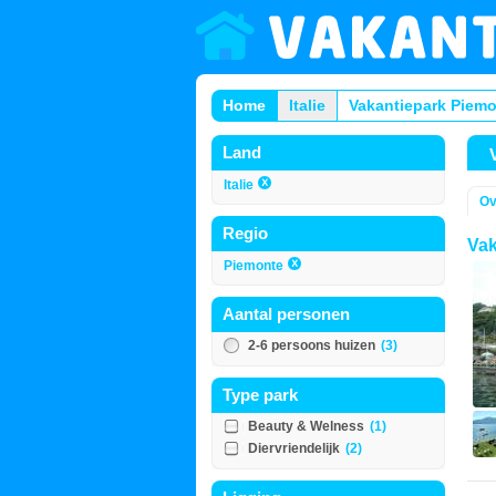
Home
Italie
Vakantiepark Piem
Land
Italie
Ov
Regio
Vak
Piemonte
Aantal personen
2-6 persoons huizen
(3)
Type park
Beauty & Welness
(1)
Diervriendelijk
(2)