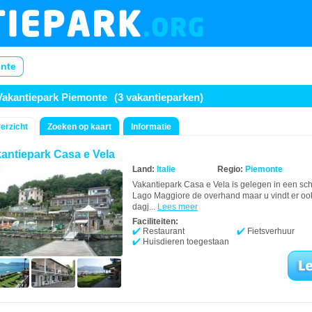
onte
Vakantiepark Piemonte
(3 vakantieparken)
erzicht
Zoeken op kaart
Informatie
antiepark Casa e Vela
Land:
Italie
Regio:
Piemonte
Vakantiepark Casa e Vela is gelegen in een sch
Lago Maggiore de overhand maar u vindt er ook
dagj...
Lees meer
Faciliteiten:
Restaurant
Fietsverhuur
Huisdieren toegestaan