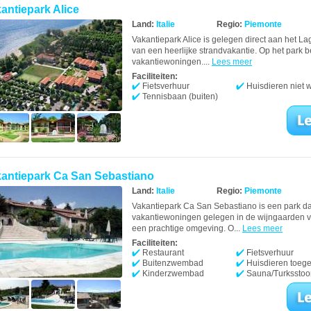
antiepark Alice
Land:
Italie
Regio:
Piemonte
Vakantiepark Alice is gelegen direct aan het Lag
van een heerlijke strandvakantie. Op het park 
vakantiewoningen....
Lees meer
Faciliteiten:
Fietsverhuur
Huisdieren niet
Tennisbaan (buiten)
antiepark Ca San Sebastiano
Land:
Italie
Regio:
Piemonte
Vakantiepark Ca San Sebastiano is een park dat
vakantiewoningen gelegen in de wijngaarden v
een prachtige omgeving. O...
Lees meer
Faciliteiten:
Restaurant
Fietsverhuur
Buitenzwembad
Huisdieren toeg
Kinderzwembad
Sauna/Turkssto