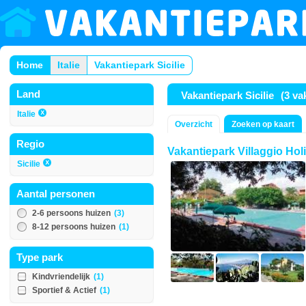
Home
Italie
Vakantiepark Sicilie
Land
Vakantiepark Sicilie
(3 va
Italie
Overzicht
Zoeken op kaart
Regio
Vakantiepark Villaggio Ho
Sicilie
Aantal personen
2-6 persoons huizen
(3)
8-12 persoons huizen
(1)
Type park
Kindvriendelijk
(1)
Sportief & Actief
(1)