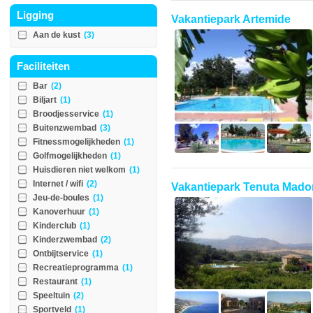
Ligging
Vakantiepark Artemide
Aan de kust
(3)
Faciliteiten
Bar
(2)
Biljart
(1)
Broodjesservice
(1)
Buitenzwembad
(3)
Fitnessmogelijkheden
(1)
Golfmogelijkheden
(1)
Huisdieren niet welkom
(1)
Internet / wifi
(2)
Vakantiepark Tenuta Mado
Jeu-de-boules
(1)
Kanoverhuur
(1)
Kinderclub
(1)
Kinderzwembad
(2)
Ontbijtservice
(1)
Recreatieprogramma
(1)
Restaurant
(1)
Speeltuin
(2)
Sportveld
(1)