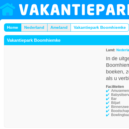
Home
Nederland
Ameland
Vakantiepark Boomhiemke
Vakantiepark Boomhiemke
Land:
Nederl
In de uitg
Boomhiemk
boeken, z
als u ver
Faciliteiten
Amusement
Babysitser
Bar
Biljart
Binnenzw
Boodschap
Bowlingba