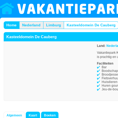
Home
Nederland
Limburg
Kasteeldomein De Cauberg
Kasteeldomein De Cauberg
Land:
Nederl
Vakantiepark K
is prachtig e
Faciliteiten
Bar
Boodschap
Broodjesse
Fietsverhu
Huisdieren
Huren gour
Jeu-de-bou
Algemeen
Kaart
Boeken