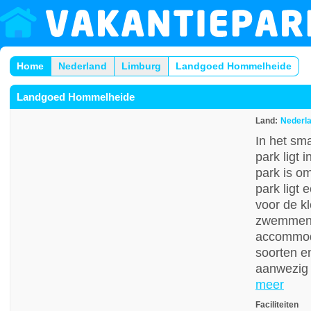
Home
Nederland
Limburg
Landgoed Hommelheide
Landgoed Hommelheide
Land:
Nederl
In het sm
park ligt
park is o
park ligt
voor de kl
zwemmen e
accommoda
soorten e
aanwezig 
meer
Faciliteiten