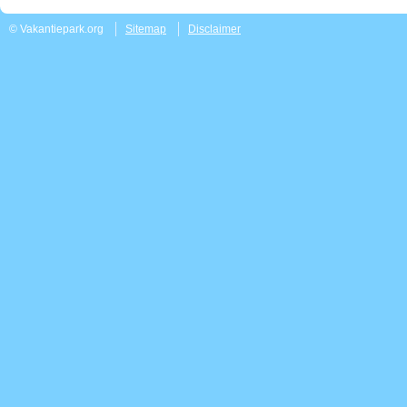
© Vakantiepark.org
Sitemap
Disclaimer