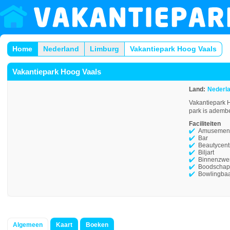
Home
Nederland
Limburg
Vakantiepark Hoog Vaals
Vakantiepark Hoog Vaals
Land:
Nederl
Vakantiepark H
park is adembe
Faciliteiten
Amusement
Bar
Beautycen
Biljart
Binnenzw
Boodschap
Bowlingba
Algemeen
Kaart
Boeken