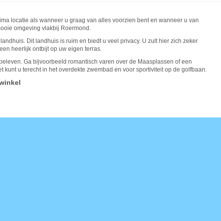
ima locatie als wanneer u graag van alles voorzien bent en wanneer u van
n mooie omgeving vlakbij Roermond.
dhuis. Dit landhuis is ruim en biedt u veel privacy. U zult hier zich zeker
een heerlijk ontbijt op uw eigen terras.
e beleven. Ga bijvoorbeeld romantisch varen over de Maasplassen of een
 kunt u terecht in het overdekte zwembad en voor sportiviteit op de golfbaan.
winkel