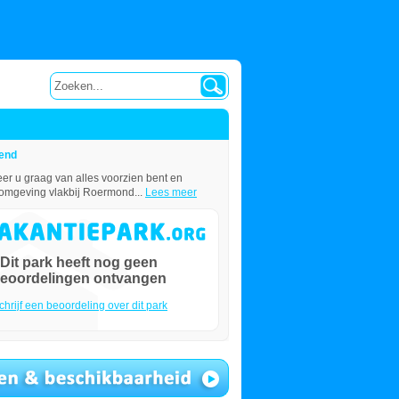
end
er u graag van alles voorzien bent en
e omgeving vlakbij Roermond...
Lees meer
Dit park heeft nog geen
eoordelingen ontvangen
chrijf een beoordeling over dit park