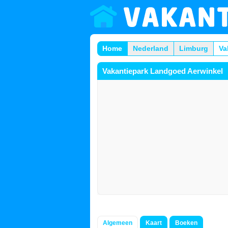
Home
Nederland
Limburg
Va
Vakantiepark Landgoed Aerwinkel
Algemeen
Kaart
Boeken