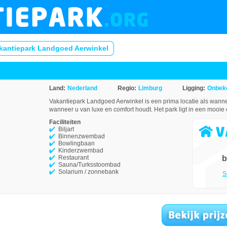
kantiepark Landgoed Aerwinkel
Land:
Nederland
Regio:
Limburg
Ligging:
Onbek
Vakantiepark Landgoed Aerwinkel is een prima locatie als wanne
wanneer u van luxe en comfort houdt. Het park ligt in een mooi
Faciliteiten
Biljart
Binnenzwembad
Bowlingbaan
Kinderzwembad
Restaurant
b
Sauna/Turksstoombad
Solarium / zonnebank
S