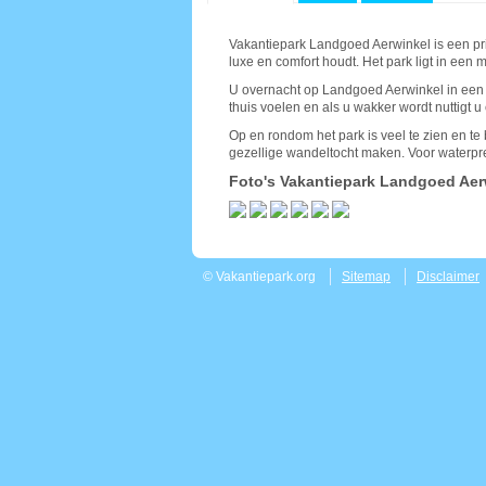
Vakantiepark Landgoed Aerwinkel is een pr
luxe en comfort houdt. Het park ligt in ee
U overnacht op Landgoed Aerwinkel in een lan
thuis voelen en als u wakker wordt nuttigt u 
Op en rondom het park is veel te zien en t
gezellige wandeltocht maken. Voor waterpret
Foto's Vakantiepark Landgoed Aer
© Vakantiepark.org
Sitemap
Disclaimer