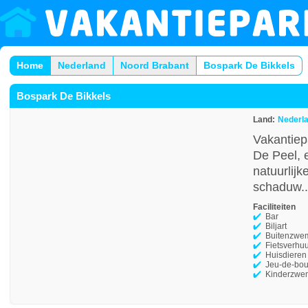
Home
Nederland
Noord Brabant
Bospark De Bikkels
Bospark De Bikkels
Land:
Nederl
Vakantiep
De Peel, 
natuurlij
schaduw.
Faciliteiten
Bar
Biljart
Buitenzwe
Fietsverhu
Huisdieren
Jeu-de-bou
Kinderzwe