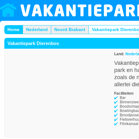
Home
Nederland
Noord Brabant
Vakantiepark Dierenb
Vakantiepark Dierenbos
Land:
Nederl
Vakantiep
park en h
zoals de 
allerlei di
Faciliteiten
Bar
Binnenzw
Boodschap
Bowlingba
Broodjesse
Fietsverhu
Filmkanaal